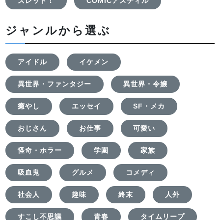
ズレット！
COMICアスティル
ジャンルから選ぶ
アイドル
イケメン
異世界・ファンタジー
異世界・令嬢
癒やし
エッセイ
SF・メカ
おじさん
お仕事
可愛い
怪奇・ホラー
学園
家族
吸血鬼
グルメ
コメディ
社会人
趣味
終末
人外
すこし不思議
青春
タイムリープ