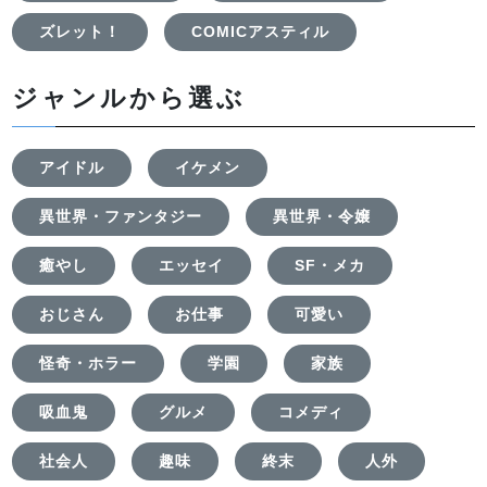
ズレット！
COMICアスティル
ジャンルから選ぶ
アイドル
イケメン
異世界・ファンタジー
異世界・令嬢
癒やし
エッセイ
SF・メカ
おじさん
お仕事
可愛い
怪奇・ホラー
学園
家族
吸血鬼
グルメ
コメディ
社会人
趣味
終末
人外