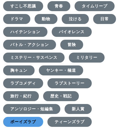
すこし不思議
青春
タイムリープ
ドラマ
動物
泣ける
日常
ハイテンション
バイオレンス
バトル・アクション
冒険
ミステリー・サスペンス
ミリタリー
胸キュン
ヤンキー・極道
ラブコメディ
ラブストーリー
旅行・紀行
歴史・戦記
アンソロジー・短編集
新人賞
ボーイズラブ
ティーンズラブ